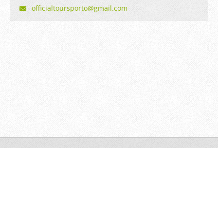
official
tourspor
to@gmail
.com
© 2014 Todos os direitos reservados.
Desenvolvido por
Webnode