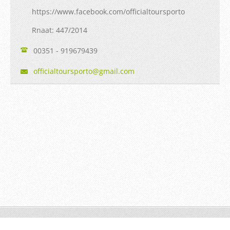
https://www.facebook.com/officialtoursporto
Rnaat: 447/2014
00351 - 919679439
official
tourspor
to@gmail
.com
© 2014 Todos os direitos reservados.
Desenvolvido por