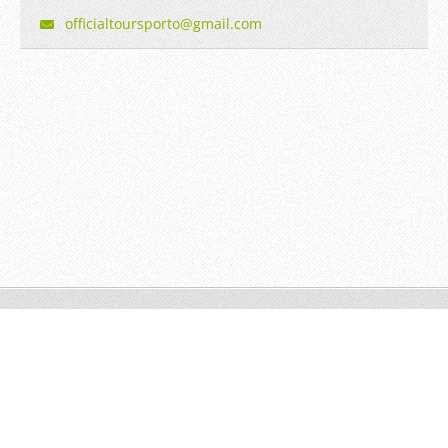
official
tourspor
to@gmail
.com
© 2014 Todos os direitos reservados.
Desenvolvido por
Webnode